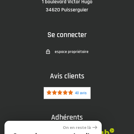
1 boulevard Victor Hugo
34620
puisserguier
Se connecter
espace propriétaire
Avis clients
40 avis
Adhérents
On en reste là