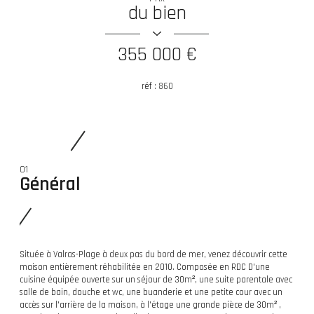
du bien
355 000 €
réf :
860
01
Général
Située à Valras-Plage à deux pas du bord de mer, venez découvrir cette
maison entièrement réhabilitée en 2010. Composée en RDC D'une
cuisine équipée ouverte sur un séjour de 30m², une suite parentale avec
salle de bain, douche et wc, une buanderie et une petite cour avec un
accès sur l'arrière de la maison, à l'étage une grande pièce de 30m² ,