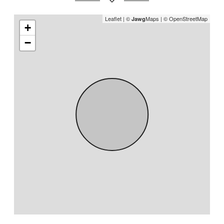
Leaflet
|
©
Maps
|
© OpenStreetMap
Jawg
+
−