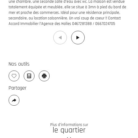
une chambre, une seconde salle d'eau avec wc. La maison est vendue
totalement équipée et meublée, elle se situe à 3mn à pied du bord de
mer et proche des commerces. Idéal pour une résidence principale,
secondaire, ou location saisonnière. Un vrai coup de coeur !! Contact
Accord Immobilier l'Agence des Halles 0467281388 / 0667024705
Nos outils
Sélectionner
Calculatrice
Imprimer
Partager
Plus
de
partage
Plus d'informations sur
le quartier