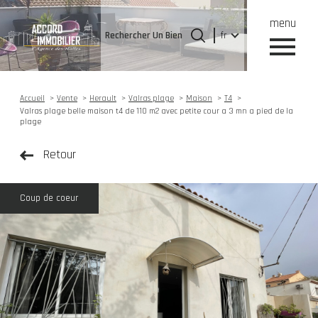
menu
Langue
Langue
Rechercher Un Bien
fr
0
Accueil
Rechercher Un Bien
fr
Accueil
Vente
Herault
Valras plage
Maison
T4
Valras plage belle maison t4 de 110 m2 avec petite cour a 3 mn a pied de la
plage
Retour
Coup de coeur