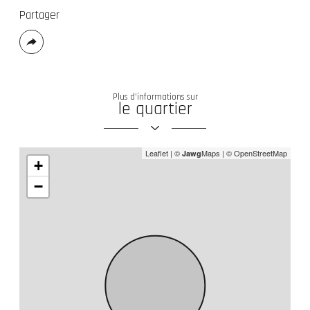
Partager
Plus
de
partage
Plus d'informations sur
le quartier
Leaflet
|
©
Maps
|
© OpenStreetMap
Jawg
+
−