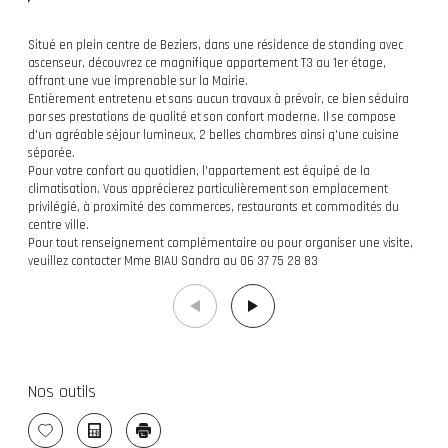
Situé en plein centre de Beziers, dans une résidence de standing avec
ascenseur, découvrez ce magnifique appartement T3 au 1er étage,
offrant une vue imprenable sur la Mairie.
Entièrement entretenu et sans aucun travaux à prévoir, ce bien séduira
par ses prestations de qualité et son confort moderne. Il se compose
d'un agréable séjour lumineux, 2 belles chambres ainsi q'une cuisine
séparée.
Pour votre confort au quotidien, l'appartement est équipé de la
climatisation. Vous apprécierez particulièrement son emplacement
privilégié, à proximité des commerces, restaurants et commodités du
centre ville.
Pour tout renseignement complémentaire ou pour organiser une visite,
veuillez contacter Mme BIAU Sandra au 06 37 75 28 83
Nos outils
Sélectionner
Calculatrice
Imprimer