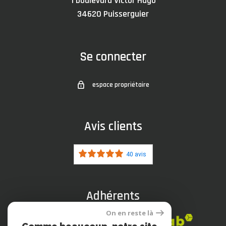
1 boulevard Victor Hugo
34620
puisserguier
Se connecter
espace propriétaire
Avis clients
40 avis
Adhérents
On en reste là