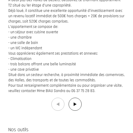
A deux pas des Halles de Béziers, découvrez ce charmant appartement
T2 situé au 1er étage d'une copropriété.
Déjà loué, il constitue une excellente opportunité d'investissement avec
un revenu locatif immédiat de 500€ hors charges + 20€ de provisions sur
charges, soit 520€ charges comprises.
L'appartement se compose de:
- un séjour avec cuisine ouverte
- une chambre
- une salle de bain
- un WC indépendant
Vous apprécierez également ses prestations et annexes:
- Climatisation
- trois balcons offrant une belle luminosité
- une cave privative
Situé dans un secteur recherche, à proximité immédiate des comemrces,
des Halles, des transports et de toutes les commodités.
Pour tout renseignement complémentaire ou pour organiser une visite,
veuillez contacter Mme BIAU Sandra au 06 37 75 28 83.
Nos outils