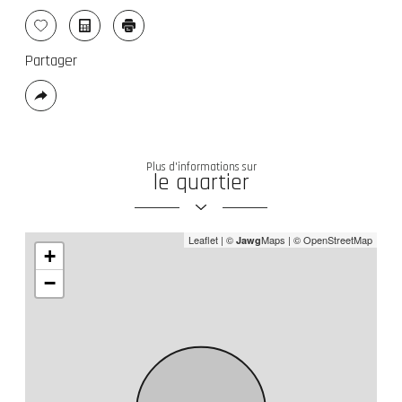
Sélectionner
Calculatrice
Imprimer
Partager
Plus
de
partage
Plus d'informations sur
le quartier
Leaflet
|
©
Maps
|
© OpenStreetMap
Jawg
+
−