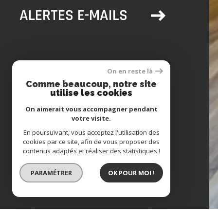
ALERTES E-MAILS
On en reste là
Comme beaucoup, notre site
utilise les cookies
04 67 28 13 88
0
contact@accordimmo34.com
On aimerait vous accompagner pendant
a
18 RUE PIERRE PAUL RIQUET
1
votre visite.
POURTOUR DES HALLES
3
34500
béziers
En poursuivant, vous acceptez l'utilisation des
CONTACT
cookies par ce site, afin de vous proposer des
contenus adaptés et réaliser des statistiques !
PARAMÉTRER
OK POUR MOI !
© 2022
Tous droits réservés
Traducti