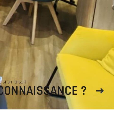
Avis clients
Adhérents
40 avis
t si on faisait
CONNAISSANCE ?
ires
Admin
Politique RGPD
Cookies