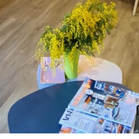
Se connecter
4 99 43 80 89
ccord-immobilier34@orange.fr
 boulevard Victor Hugo
espace propriétaire
4620
puisserguier
e
on powered by Google
Nos honoraires
Plan du site
Mentions légales
Partena