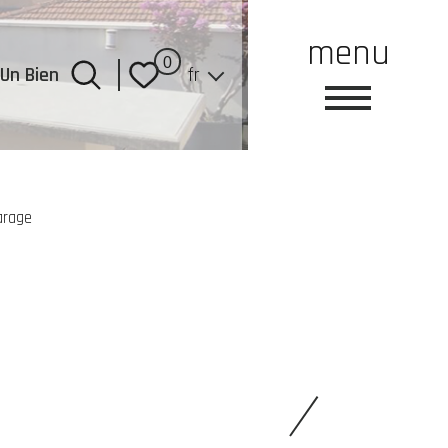
menu
Langue
0
Un Bien
fr
arage