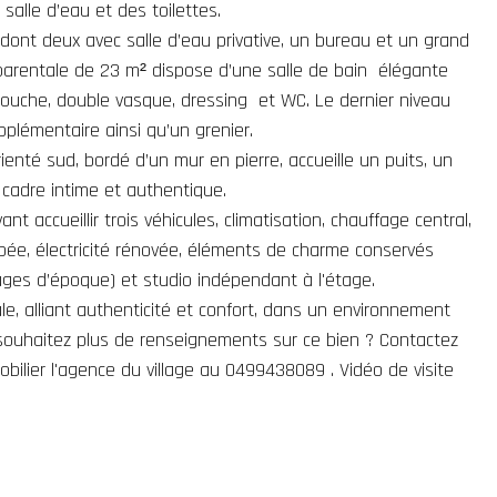
 salle d’eau et des toilettes.
 dont deux avec salle d’eau privative, un bureau et un grand
 parentale de 23 m² dispose d’une salle de bain élégante
 douche, double vasque, dressing et WC. Le dernier niveau
lémentaire ainsi qu’un grenier.
orienté sud, bordé d’un mur en pierre, accueille un puits, un
 cadre intime et authentique.
nt accueillir trois véhicules, climatisation, chauffage central,
ipée, électricité rénovée, éléments de charme conservés
ages d’époque) et studio indépendant à l'étage.
le, alliant authenticité et confort, dans un environnement
souhaitez plus de renseignements sur ce bien ? Contactez
ilier l'agence du village au 0499438089 . Vidéo de visite