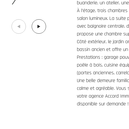
buanderie, un atelier, une
À l’étage, trois chambres
salon lumineux. La suite
avec baignoire centrale,
propose une chambre supp
Côté extérieur, le jardin 
bassin ancien et offre un
Prestations : garage pouva
poêle à bois, cuisine équ
(portes anciennes, carrel
Une belle demeure familia
calme et agréable. Vous 
votre agence Accord Immob
disponible sur demande !