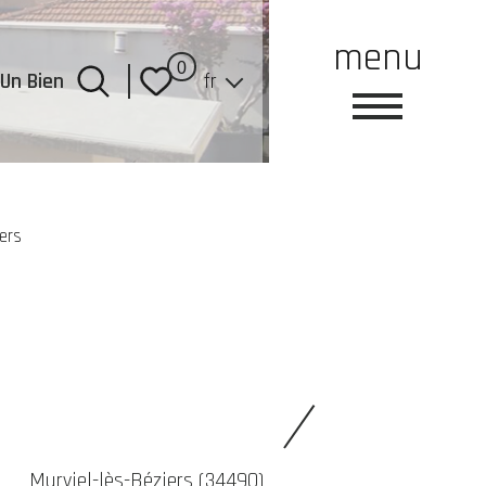
menu
Langue
0
Un Bien
fr
ers
Murviel-lès-Béziers (34490)