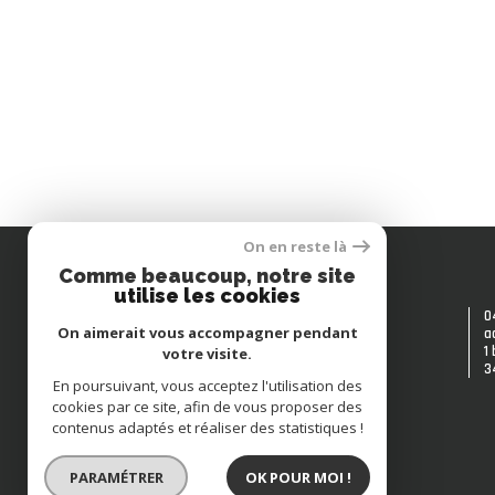
On en reste là
Comme beaucoup, notre site
utilise les cookies
04 67 28 13 88
0
contact@accordimmo34.com
On aimerait vous accompagner pendant
a
18 RUE PIERRE PAUL RIQUET
1
votre visite.
POURTOUR DES HALLES
3
34500
béziers
En poursuivant, vous acceptez l'utilisation des
cookies par ce site, afin de vous proposer des
contenus adaptés et réaliser des statistiques !
PARAMÉTRER
OK POUR MOI !